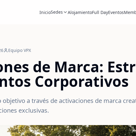
Sedes
Inicio
Alojamiento
Full Day
Eventos
Memb
26
Equipo VPX
ones de Marca: Est
ntos Corporativos
 objetivo a través de activaciones de marca crea
ciones exclusivas.