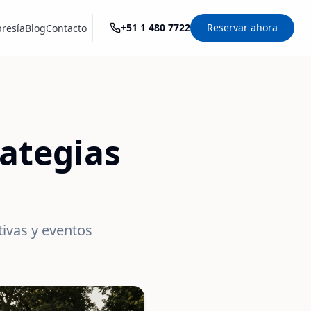
+51 1 480 7722
Reservar ahora
resía
Blog
Contacto
rategias
tivas y eventos