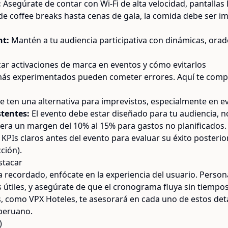
:
Asegúrate de contar con Wi-Fi de alta velocidad, pantallas
e coffee breaks hasta cenas de gala, la comida debe ser i
nt:
Mantén a tu audiencia participativa con dinámicas, orad
ar activaciones de marca en eventos y cómo evitarlos
 más experimentados pueden cometer errores. Aquí te comp
 ten una alternativa para imprevistos, especialmente en eve
stentes:
El evento debe estar diseñado para tu audiencia, no 
ra un margen del 10% al 15% para gastos no planificados.
KPIs claros antes del evento para evaluar su éxito posteri
ción).
stacar
a recordado, enfócate en la experiencia del usuario. Persona
s útiles, y asegúrate de que el cronograma fluya sin tiempo
 como VPX Hoteles, te asesorará en cada uno de estos deta
peruano.
)