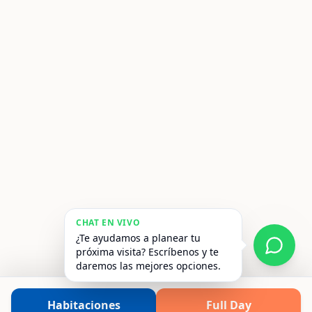
¿Buscas un día de relax?
Disfruta de sol, piscina y diversión con
nuestro Full Day.
CHAT EN VIVO
¿Te ayudamos a planear tu
Reservar Full Day
próxima visita? Escríbenos y te
daremos las mejores opciones.
Habitaciones
Full Day