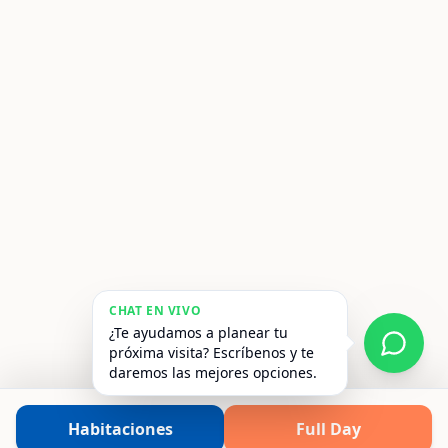
¿Planeando un evento
especial?
Bodas, corporativos y celebraciones
inolvidables.
CHAT EN VIVO
¿Te ayudamos a planear tu
Cotizar Evento
próxima visita? Escríbenos y te
daremos las mejores opciones.
Habitaciones
Full Day