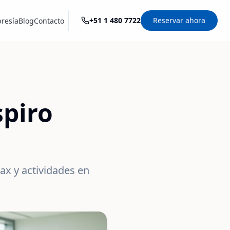
+51 1 480 7722
Reservar ahora
resía
Blog
Contacto
spiro
lax y actividades en