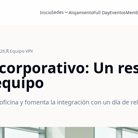
Sedes
Inicio
Alojamiento
Full Day
Eventos
Memb
026
Equipo VPX
 corporativo: Un re
equipo
oficina y fomenta la integración con un día de re