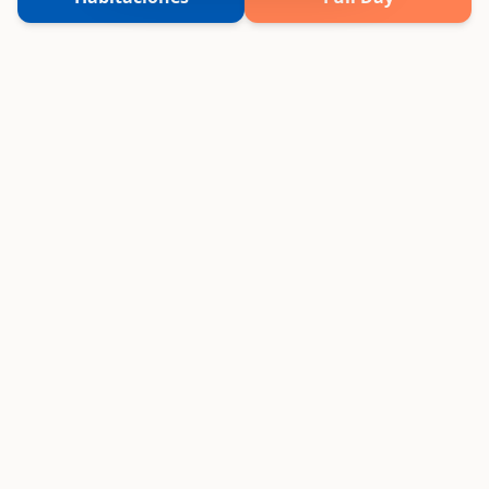
Vive experiencias únicas frente al mar o
rodeado de naturaleza. Elige tu destino,
nosotros ponemos la magia.
Sedes
VPX Hotel Asia
VPX Hotel Cieneguilla