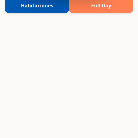
Habitaciones
Full Day
Vive experiencias únicas frente al mar o
rodeado de naturaleza. Elige tu destino,
nosotros ponemos la magia.
Sedes
VPX Hotel Asia
VPX Hotel Cieneguilla